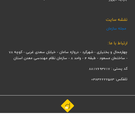
نقشه سایت
مجله سازمان
ارتباط با ما:
چهارمحال و بختیاری - شهرکرد - دروازه سامان - خیابان سعدی غربی - کوچه 78
- ساختمان مسعود - طبقه 4 - واحد 8 - سازمان نظام مهندسی معدن استان
کد پستی : 8817693717
تلفکس: 03832222583