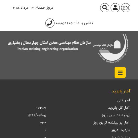
EN
امروز
جمعه, 16 مرداد 1405
تماس با ما : 88854686
آمار بازدید
آمار کلی
آمار کل بازدید
27207
پربیننده ترین روز
1398/03/05
آمار پر بيننده ترين روز
342
بازديد امروز
1
بازديد ديروز
0